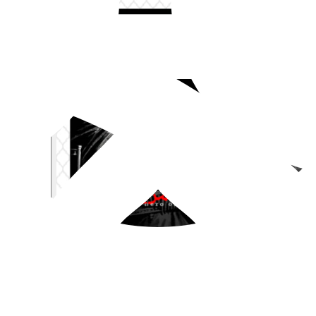
📌 مجموعه تصویرسازی قهرمانان ملی ایرانبسته