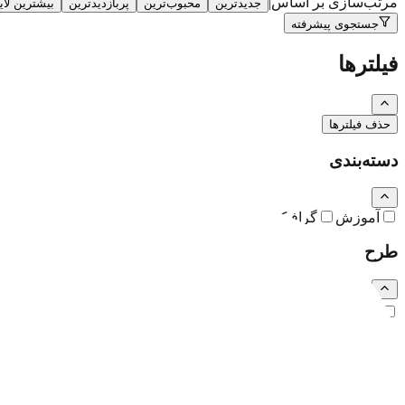
مرتب‌سازی بر اساس
|
جدیدترین
محبوب‌ترین
پربازدیدترین
بیشترین لا
جستجوی پیشرفته
فیلترها
حذف فیلترها
دسته‌بندی
آموزش
گرافیک
نقاشی و تصویرسازی
کارتون و کاریکاتور
طرح
رایگان
اشتراکی
ویژه (خرید تکی)
فرمت فایل
همه
PSD
EPS
JPG
PNG
PDF
MP4
AI
CDR
TTF
TIF