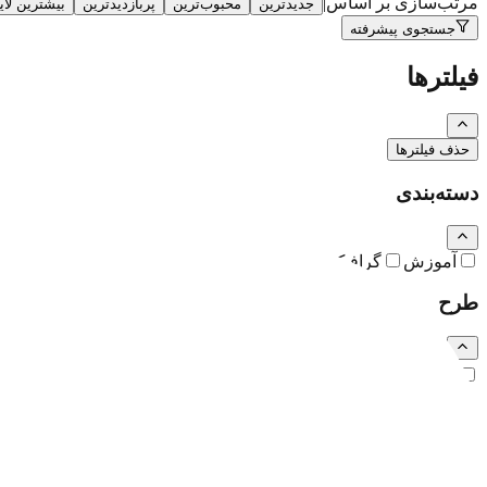
مرتب‌سازی بر اساس
|
جدیدترین
محبوب‌ترین
پربازدیدترین
بیشترین لا
جستجوی پیشرفته
فیلترها
حذف فیلترها
دسته‌بندی
آموزش
گرافیک
نقاشی و تصویرسازی
کارتون و کاریکاتور
طرح
رایگان
اشتراکی
ویژه (خرید تکی)
فرمت فایل
همه
PSD
EPS
JPG
PNG
PDF
MP4
AI
CDR
TTF
TIF