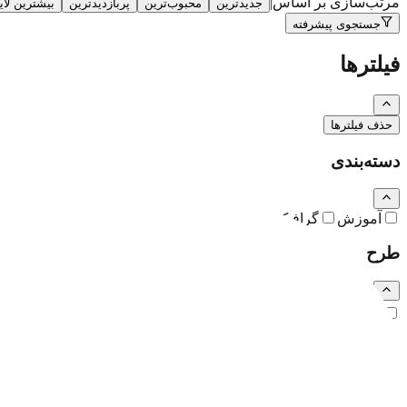
مرتب‌سازی بر اساس
|
جدیدترین
محبوب‌ترین
پربازدیدترین
بیشترین لا
جستجوی پیشرفته
فیلترها
حذف فیلترها
دسته‌بندی
آموزش
گرافیک
نقاشی و تصویرسازی
کارتون و کاریکاتور
طرح
رایگان
اشتراکی
ویژه (خرید تکی)
فرمت فایل
همه
PSD
EPS
JPG
PNG
PDF
MP4
AI
CDR
TTF
TIF