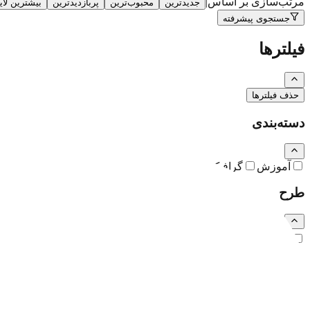
مرتب‌سازی بر اساس
|
جدیدترین
محبوب‌ترین
پربازدیدترین
بیشترین لا
جستجوی پیشرفته
فیلترها
حذف فیلترها
دسته‌بندی
آموزش
گرافیک
نقاشی و تصویرسازی
کارتون و کاریکاتور
طرح
رایگان
اشتراکی
ویژه (خرید تکی)
فرمت فایل
همه
PSD
EPS
JPG
PNG
PDF
MP4
AI
CDR
TTF
TIF