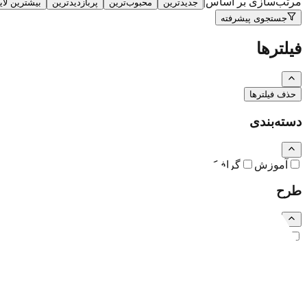
مرتب‌سازی بر اساس
|
جدیدترین
محبوب‌ترین
پربازدیدترین
بیشترین لا
جستجوی پیشرفته
فیلترها
حذف فیلترها
دسته‌بندی
آموزش
گرافیک
نقاشی و تصویرسازی
کارتون و کاریکاتور
طرح
رایگان
اشتراکی
ویژه (خرید تکی)
فرمت فایل
همه
PSD
EPS
JPG
PNG
PDF
MP4
AI
CDR
TTF
TIF