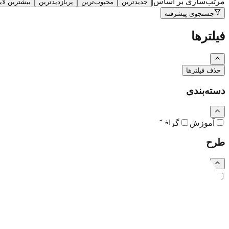
مرتب‌سازی بر اساس
|
جدیدترین
محبوب‌ترین
پربازدیدترین
بیشترین لا
جستجوی پیشرفته
فیلترها
حذف فیلترها
دسته‌بندی
آموزش
گرافیک
نقاشی و تصویرسازی
کارتون و کاریکاتور
طرح
رایگان
اشتراکی
ویژه (خرید تکی)
فرمت فایل
همه
PSD
EPS
JPG
PNG
PDF
MP4
AI
CDR
TTF
TIF