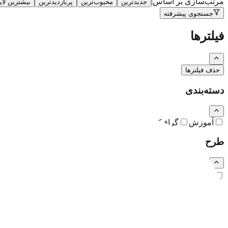
مرتب‌سازی بر اساس
|
جدیدترین
محبوب‌ترین
پربازدیدترین
بیشترین لا
جستجوی پیشرفته
فیلترها
حذف فیلترها
دسته‌بندی
آموزش
گرافیک
نقاشی و تصویرسازی
کارتون و کاریکاتور
طرح
رایگان
اشتراکی
ویژه (خرید تکی)
فرمت فایل
همه
PSD
EPS
JPG
PNG
PDF
MP4
AI
CDR
TTF
TIF