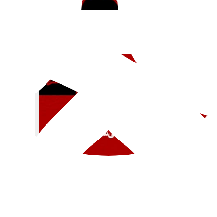
 اطفال شهداء لايقاض ضمير الامة”“خروج فرزندان شهید مدرسه التاب