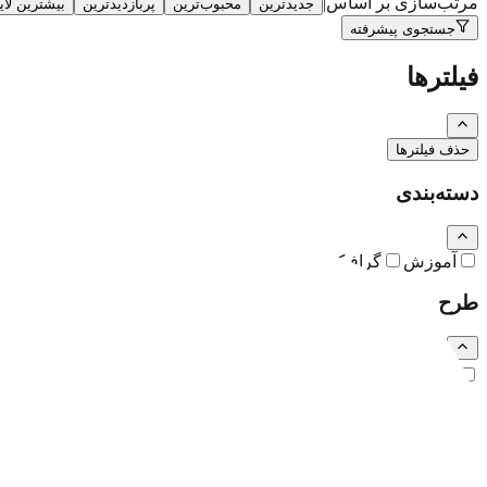
مرتب‌سازی بر اساس
|
جدیدترین
محبوب‌ترین
پربازدیدترین
بیشترین لا
جستجوی پیشرفته
فیلترها
حذف فیلترها
دسته‌بندی
آموزش
گرافیک
نقاشی و تصویرسازی
کارتون و کاریکاتور
طرح
رایگان
اشتراکی
ویژه (خرید تکی)
فرمت فایل
همه
PSD
EPS
JPG
PNG
PDF
MP4
AI
CDR
TTF
TIF