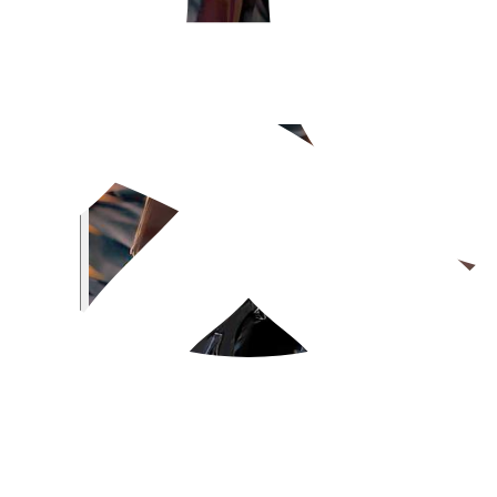
تکان داد و اسلام را احیا کرد، یعنی خمینی بزرگ و پاک ما، ولایت فقیه را