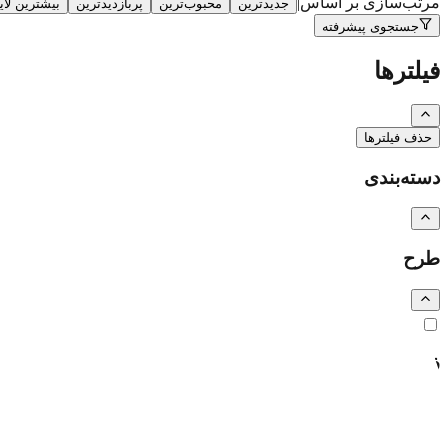
مرتب‌سازی بر اساس
|
جدیدترین
محبوب‌ترین
پربازدیدترین
بیشترین لا
جستجوی پیشرفته
فیلترها
حذف فیلترها
دسته‌بندی
طرح
رایگان
اشتراکی
ویژه (خرید تکی)
فرمت فایل
همه
PSD
EPS
JPG
PNG
PDF
MP4
AI
CDR
TTF
TIF