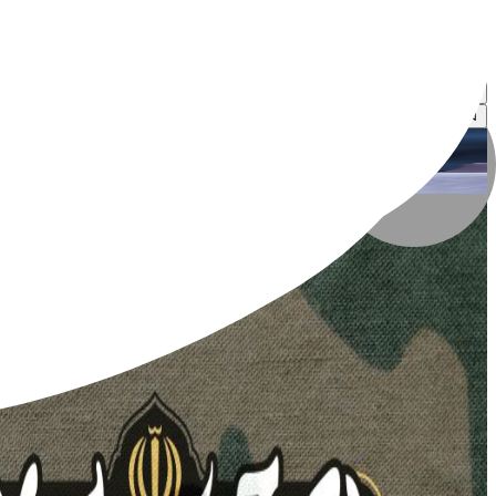
احسان جعفرپیشه