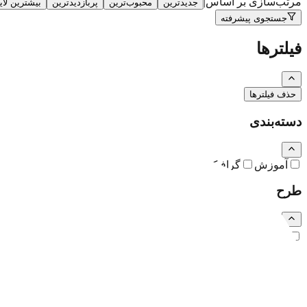
مرتب‌سازی بر اساس
|
جدیدترین
محبوب‌ترین
پربازدیدترین
بیشترین لا
جستجوی پیشرفته
فیلترها
حذف فیلترها
دسته‌بندی
آموزش
گرافیک
نقاشی و تصویرسازی
کارتون و کاریکاتور
طرح
رایگان
اشتراکی
ویژه (خرید تکی)
فرمت فایل
همه
PSD
EPS
JPG
PNG
PDF
MP4
AI
CDR
TTF
TIF