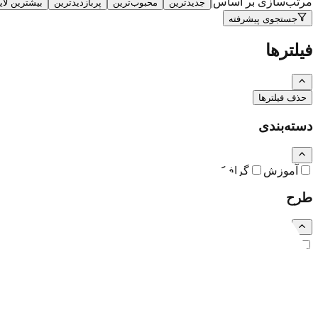
مرتب‌سازی بر اساس
|
جدیدترین
محبوب‌ترین
پربازدیدترین
بیشترین لا
جستجوی پیشرفته
فیلترها
حذف فیلترها
دسته‌بندی
آموزش
گرافیک
نقاشی و تصویرسازی
کارتون و کاریکاتور
طرح
رایگان
اشتراکی
ویژه (خرید تکی)
فرمت فایل
همه
PSD
EPS
JPG
PNG
PDF
MP4
AI
CDR
TTF
TIF