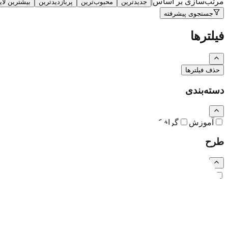
مرتب‌سازی بر اساس
|
جدیدترین
محبوب‌ترین
پربازدیدترین
بیشترین لا
جستجوی پیشرفته
فیلترها
حذف فیلترها
دسته‌بندی
آموزش
گرافیک
نقاشی و تصویرسازی
کارتون و کاریکاتور
طرح
رایگان
اشتراکی
ویژه (خرید تکی)
فرمت فایل
همه
PSD
EPS
JPG
PNG
PDF
MP4
AI
CDR
TTF
TIF