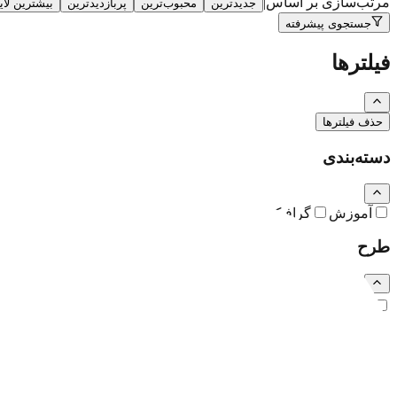
مرتب‌سازی بر اساس
|
جدیدترین
محبوب‌ترین
پربازدیدترین
بیشترین لا
جستجوی پیشرفته
فیلترها
حذف فیلترها
دسته‌بندی
آموزش
گرافیک
نقاشی و تصویرسازی
کارتون و کاریکاتور
طرح
رایگان
اشتراکی
ویژه (خرید تکی)
فرمت فایل
همه
PSD
EPS
JPG
PNG
PDF
MP4
AI
CDR
TTF
TIF