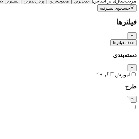
مرتب‌سازی بر اساس
|
جدیدترین
محبوب‌ترین
پربازدیدترین
بیشترین لا
جستجوی پیشرفته
فیلترها
حذف فیلترها
دسته‌بندی
آموزش
گرافیک
نقاشی و تصویرسازی
کارتون و کاریکاتور
طرح
رایگان
اشتراکی
ویژه (خرید تکی)
فرمت فایل
همه
PSD
EPS
JPG
PNG
PDF
MP4
AI
CDR
TTF
TIF