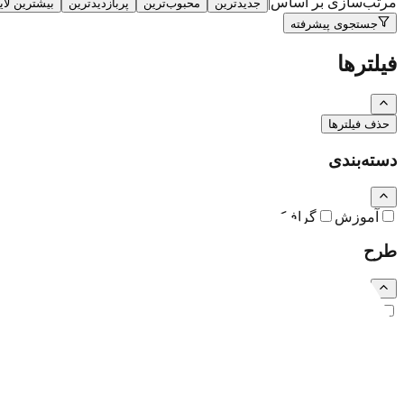
مرتب‌سازی بر اساس
|
جدیدترین
محبوب‌ترین
پربازدیدترین
بیشترین لا
جستجوی پیشرفته
فیلترها
حذف فیلترها
دسته‌بندی
آموزش
گرافیک
نقاشی و تصویرسازی
کارتون و کاریکاتور
طرح
رایگان
اشتراکی
ویژه (خرید تکی)
فرمت فایل
همه
PSD
EPS
JPG
PNG
PDF
MP4
AI
CDR
TTF
TIF