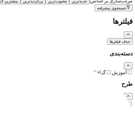
مرتب‌سازی بر اساس
|
جدیدترین
محبوب‌ترین
پربازدیدترین
بیشترین لا
جستجوی پیشرفته
فیلترها
حذف فیلترها
دسته‌بندی
آموزش
گرافیک
نقاشی و تصویرسازی
کارتون و کاریکاتور
طرح
رایگان
اشتراکی
ویژه (خرید تکی)
فرمت فایل
همه
PSD
EPS
JPG
PNG
PDF
MP4
AI
CDR
TTF
TIF