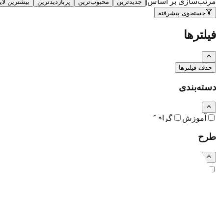
مرتب‌سازی بر اساس
|
جدیدترین
محبوب‌ترین
پربازدیدترین
بیشترین لا
جستجوی پیشرفته
فیلترها
حذف فیلترها
دسته‌بندی
آموزش
گرافیک
نقاشی و تصویرسازی
کارتون و کاریکاتور
طرح
رایگان
اشتراکی
ویژه (خرید تکی)
فرمت فایل
همه
PSD
EPS
JPG
PNG
PDF
MP4
AI
CDR
TTF
TIF