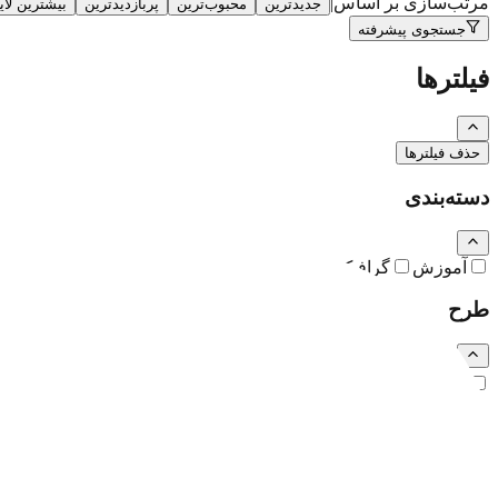
مرتب‌سازی بر اساس
|
جدیدترین
محبوب‌ترین
پربازدیدترین
بیشترین لا
جستجوی پیشرفته
فیلترها
حذف فیلترها
دسته‌بندی
آموزش
گرافیک
نقاشی و تصویرسازی
کارتون و کاریکاتور
طرح
رایگان
اشتراکی
ویژه (خرید تکی)
فرمت فایل
همه
PSD
EPS
JPG
PNG
PDF
MP4
AI
CDR
TTF
TIF