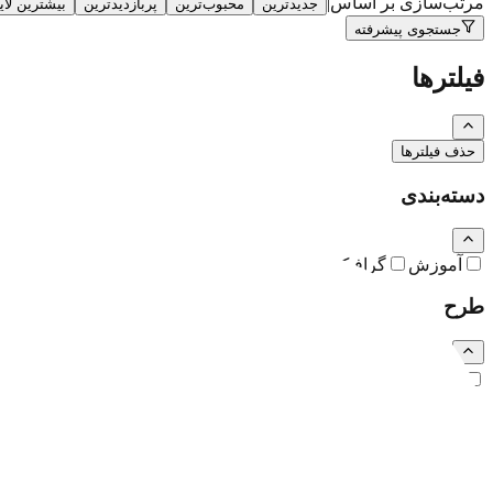
مرتب‌سازی بر اساس
|
جدیدترین
محبوب‌ترین
پربازدیدترین
بیشترین لا
جستجوی پیشرفته
فیلترها
حذف فیلترها
دسته‌بندی
آموزش
گرافیک
نقاشی و تصویرسازی
کارتون و کاریکاتور
طرح
رایگان
اشتراکی
ویژه (خرید تکی)
فرمت فایل
همه
PSD
EPS
JPG
PNG
PDF
MP4
AI
CDR
TTF
TIF