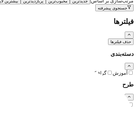
مرتب‌سازی بر اساس
|
جدیدترین
محبوب‌ترین
پربازدیدترین
بیشترین لا
جستجوی پیشرفته
فیلترها
حذف فیلترها
دسته‌بندی
آموزش
گرافیک
نقاشی و تصویرسازی
کارتون و کاریکاتور
طرح
رایگان
اشتراکی
ویژه (خرید تکی)
فرمت فایل
همه
PSD
EPS
JPG
PNG
PDF
MP4
AI
CDR
TTF
TIF