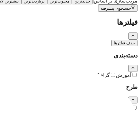
مرتب‌سازی بر اساس
|
جدیدترین
محبوب‌ترین
پربازدیدترین
بیشترین لا
جستجوی پیشرفته
فیلترها
حذف فیلترها
دسته‌بندی
آموزش
گرافیک
نقاشی و تصویرسازی
کارتون و کاریکاتور
طرح
رایگان
اشتراکی
ویژه (خرید تکی)
فرمت فایل
همه
PSD
EPS
JPG
PNG
PDF
MP4
AI
CDR
TTF
TIF