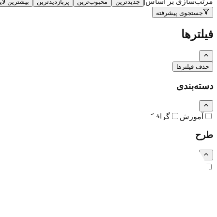
مرتب‌سازی بر اساس
|
جدیدترین
محبوب‌ترین
پربازدیدترین
بیشترین لا
جستجوی پیشرفته
فیلترها
حذف فیلترها
دسته‌بندی
آموزش
گرافیک
نقاشی و تصویرسازی
کارتون و کاریکاتور
طرح
رایگان
اشتراکی
ویژه (خرید تکی)
فرمت فایل
همه
PSD
EPS
JPG
PNG
PDF
MP4
AI
CDR
TTF
TIF