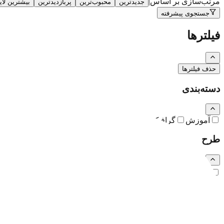
مرتب‌سازی بر اساس
|
جدیدترین
محبوب‌ترین
پربازدیدترین
بیشترین لا
جستجوی پیشرفته
فیلترها
حذف فیلترها
دسته‌بندی
آموزش
گرافیک
نقاشی و تصویرسازی
کارتون و کاریکاتور
طرح
رایگان
اشتراکی
ویژه (خرید تکی)
فرمت فایل
همه
PSD
EPS
JPG
PNG
PDF
MP4
AI
CDR
TTF
TIF