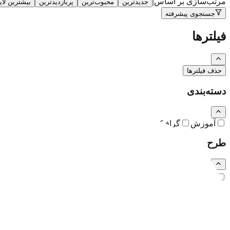
مرتب‌سازی بر اساس
|
جدیدترین
محبوب‌ترین
پربازدیدترین
بیشترین لا
جستجوی پیشرفته
فیلترها
حذف فیلترها
دسته‌بندی
آموزش
گرافیک
نقاشی و تصویرسازی
کارتون و کاریکاتور
طرح
رایگان
اشتراکی
ویژه (خرید تکی)
فرمت فایل
همه
PSD
EPS
JPG
PNG
PDF
MP4
AI
CDR
TTF
TIF