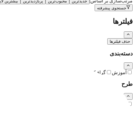
مرتب‌سازی بر اساس
|
جدیدترین
محبوب‌ترین
پربازدیدترین
بیشترین لا
جستجوی پیشرفته
فیلترها
حذف فیلترها
دسته‌بندی
آموزش
گرافیک
نقاشی و تصویرسازی
کارتون و کاریکاتور
طرح
رایگان
اشتراکی
ویژه (خرید تکی)
فرمت فایل
همه
PSD
EPS
JPG
PNG
PDF
MP4
AI
CDR
TTF
TIF