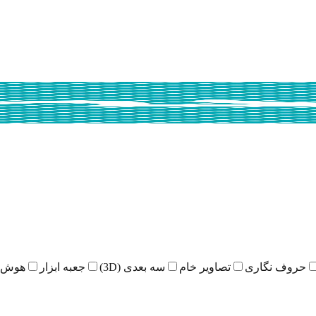
حروف نگاری
تصاویر خام
سه بعدی (3D)
جعبه ابزار
هوش 