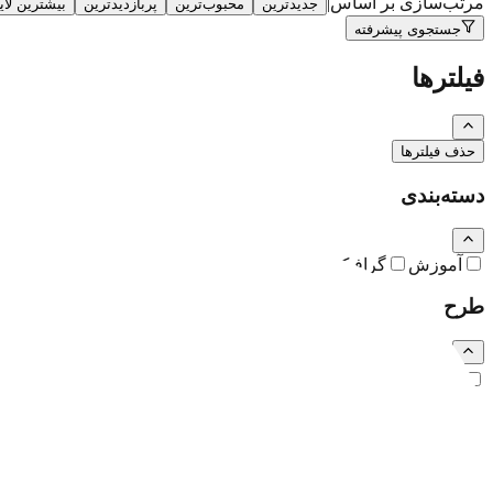
مرتب‌سازی بر اساس
|
جدیدترین
محبوب‌ترین
پربازدیدترین
بیشترین لا
جستجوی پیشرفته
فیلترها
حذف فیلترها
دسته‌بندی
آموزش
گرافیک
نقاشی و تصویرسازی
کارتون و کاریکاتور
طرح
رایگان
اشتراکی
ویژه (خرید تکی)
فرمت فایل
همه
PSD
EPS
JPG
PNG
PDF
MP4
AI
CDR
TTF
TIF