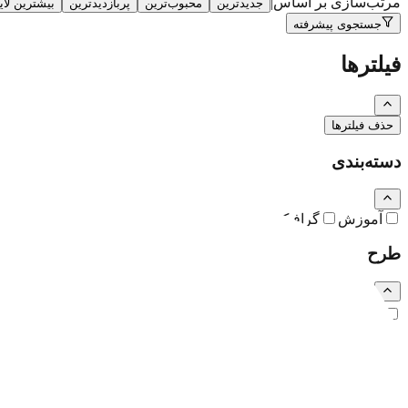
مرتب‌سازی بر اساس
|
جدیدترین
محبوب‌ترین
پربازدیدترین
بیشترین لا
جستجوی پیشرفته
فیلترها
حذف فیلترها
دسته‌بندی
آموزش
گرافیک
نقاشی و تصویرسازی
کارتون و کاریکاتور
طرح
رایگان
اشتراکی
ویژه (خرید تکی)
فرمت فایل
همه
PSD
EPS
JPG
PNG
PDF
MP4
AI
CDR
TTF
TIF