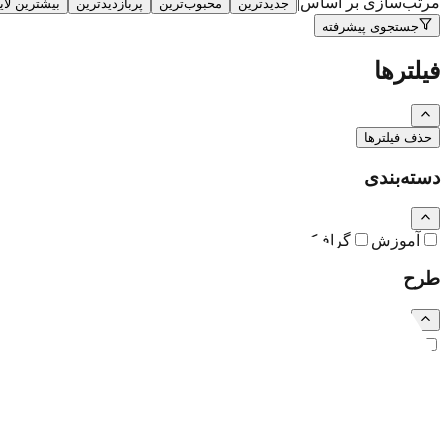
مرتب‌سازی بر اساس
|
جدیدترین
محبوب‌ترین
پربازدیدترین
بیشترین لا
جستجوی پیشرفته
فیلترها
حذف فیلترها
دسته‌بندی
آموزش
گرافیک
نقاشی و تصویرسازی
کارتون و کاریکاتور
طرح
رایگان
اشتراکی
ویژه (خرید تکی)
فرمت فایل
همه
PSD
EPS
JPG
PNG
PDF
MP4
AI
CDR
TTF
TIF