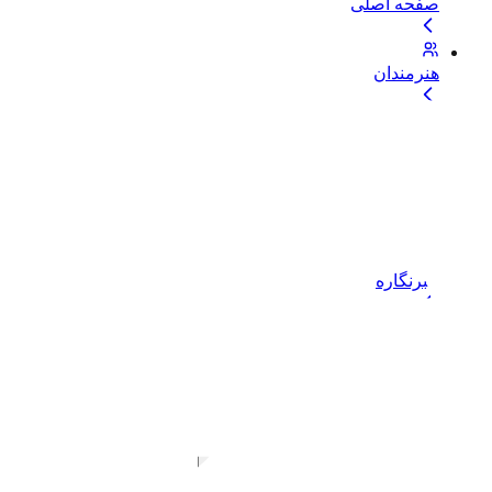
صفحه اصلی
هنرمندان
بلاگ
موضوعات
خبرنگاره
خدمات و حمایت
خرید اشتراک
دسترسی نامحدود به تمام فایل‌ها