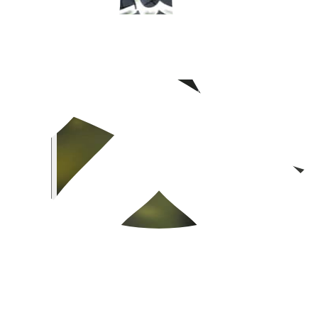
اتش بعضی سعی کردند تردیدهایی ایجاد کنند، لکن اصل این واقعه که رسول 