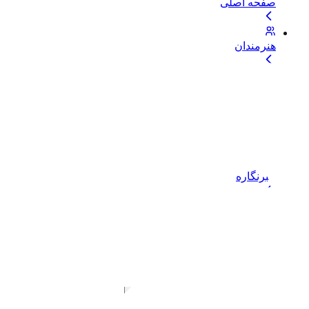
صفحه اصلی
هنرمندان
بلاگ
موضوعات
خبرنگاره
خدمات و حمایت
خرید اشتراک
دسترسی نامحدود به تمام فایل‌ها