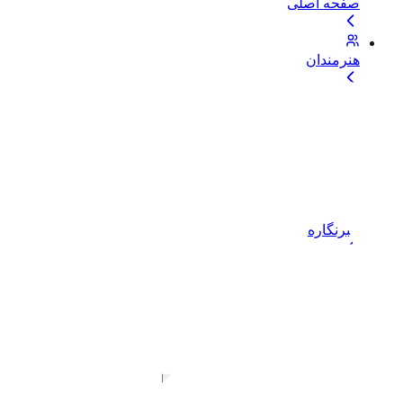
صفحه اصلی
هنرمندان
بلاگ
موضوعات
خبرنگاره
خدمات و حمایت
خرید اشتراک
دسترسی نامحدود به تمام فایل‌ها