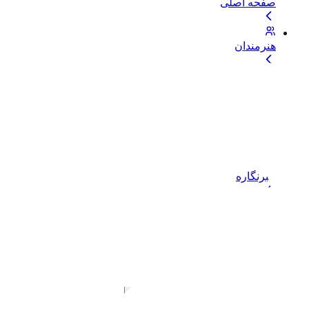
صفحه اصلی
هنرمندان
بلاگ
موضوعات
خبرنگاره
خدمات و حمایت
خرید اشتراک
دسترسی نامحدود به تمام فایل‌ها